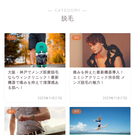
― CATEGORY ―
脱毛
脱毛
脱毛
大阪・神戸でメンズ医療脱毛
痛みを抑えた最新機器導入！
ならウィンクリニック！最新
エミシアクリニック渋谷院 メ
機器で痛みを抑えて清潔感あ
ンズ脱毛の魅力！
る肌へ！
2025年11月27日
2025年11月27日
脱毛
脱毛