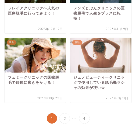
フレイアクリニックへ人気の
メンズじぶんクリニックの医
医療脱毛に行ってみよう！
療脱毛で人生をプラスに転
換！
2023年12月19日
2023年11月9日
脱毛
脱毛
フェミークリニックの医療脱
ジュノビューティークリニッ
毛で綺麗に磨きをかける！
クで使用している脱毛機ラシ
ャの効果が凄い☆
2023年10月22日
2023年9月11日
...
1
2
4