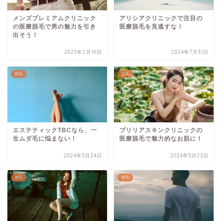
メンズプレミアムクリニック
アリシアクリニックで注目の
の医療脱毛で男の魅力を引き
医療脱毛を見逃すな！
出そう！
2025年2月16日
2024年7月31日
脱毛
脱毛
エステティックTBCなら、一
ブリリアスキンクリニックの
生ムダ毛に悩まない！
医療脱毛で魅力的なお肌に！
2024年5月24日
2024年5月23日
脱毛
脱毛